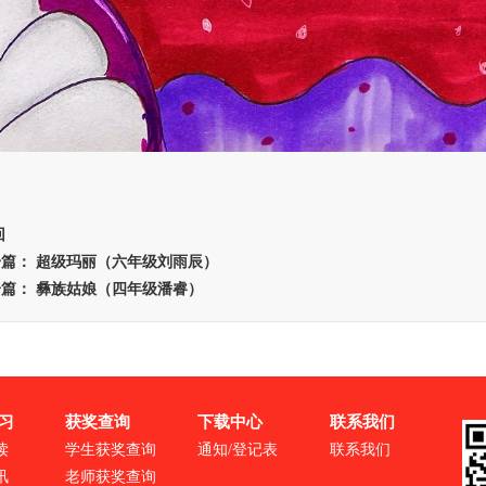
回
一篇：
超级玛丽（六年级刘雨辰）
一篇：
彝族姑娘（四年级潘睿）
习
获奖查询
下载中心
联系我们
读
学生获奖查询
通知/登记表
联系我们
讯
老师获奖查询