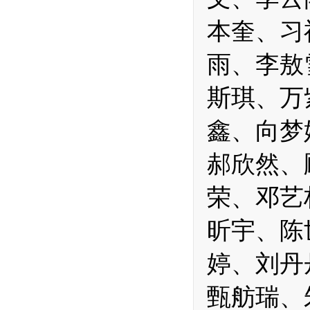
本奎、习
雨、李敖
斯琪、万
鑫、向梦
郝欣然、
荣、邓艺
昕宇、陈
婷、刘丹
甄舫瑞、