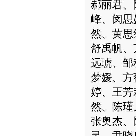
郝丽君、
峰、闵思
然、黄思
舒禹帆、
远琥、邹
梦媛、方
婷、王芳
然、陈瑾
张奥杰、
灵、尹晓