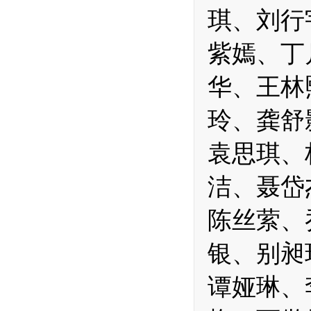
琪、刘行
紫嫣、丁
华、王林
玲、龚舒
袁思琪、
洁、聂岱
陈丝萦、
银、别昶
谭娅琳、