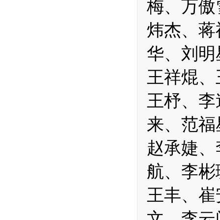
梅、万傲
炜杰、蒋
华、刘明
王祥焜、
王杼、李
来、范福
赵承婕、
航、李彬
王丰、崔
文、李云