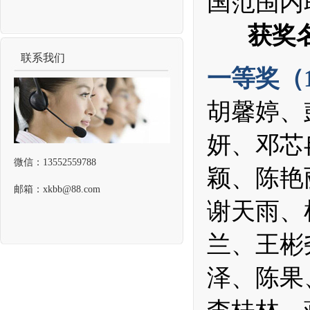
国范围内
获奖
联系我们
一等奖（
胡馨婷、
妍、邓芯
微信：13552559788
颖、陈艳
邮箱：xkbb@88.com
谢天雨、
兰、王彬
泽、陈果