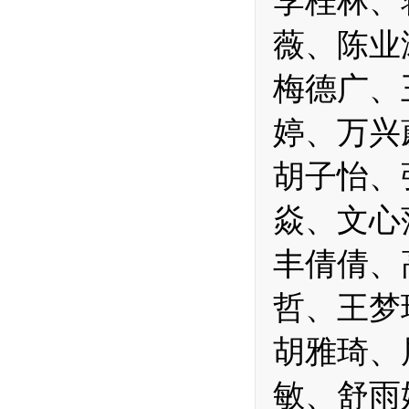
李桂林、
薇、陈业
梅德广、
婷、万兴
胡子怡、
焱、文心
丰倩倩、
哲、王梦
胡雅琦、
敏、舒雨