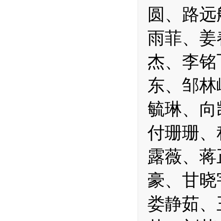
圆、路远
雨菲、姜
杰、李铭
东、邹林
毓琳、向
付珊珊、
露薇、蒋
豪、甘晓
娄静茹、